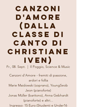
Canzoni
d'Amore
(dalla
classe di
canto di
Christiane
Iven)
Fr., 08. Sept.
  |  
Il Poggio, Science & Music
Canzoni d'Amore - fremiti di passione,
ardori e follia
Marie Maidowski (soprano), YoungSeob
Jeon (pianoforte)
Jonas Müller (baritono), Anna Gebhardt
(pianoforte) e altri...
Ingresso: 15 Euro (Studenti e Under16