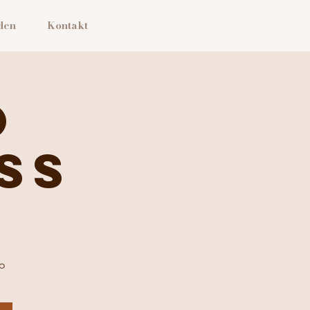
den
Kontakt
o
ss
no