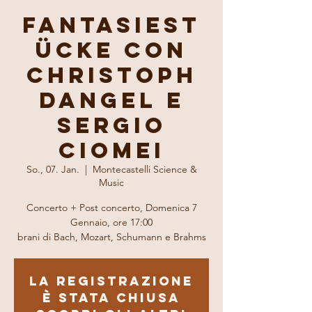
Fantasiest
ücke con
Christoph
Dangel e
Sergio
Ciomei
So., 07. Jan.
  |  
Montecastelli Science &
Music
Concerto + Post concerto, Domenica 7
Gennaio, ore 17:00
brani di Bach, Mozart, Schumann e Brahms
La registrazione
è stata chiusa