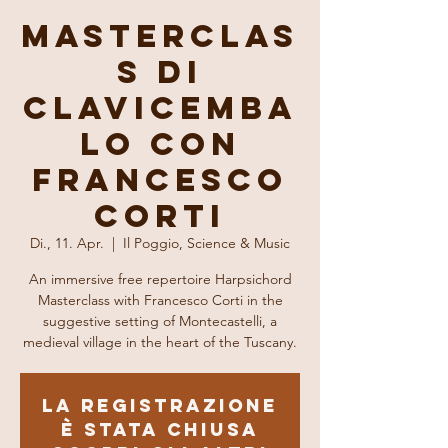
Masterclas
s di
Clavicemba
lo con
Francesco
Corti
Di., 11. Apr.
  |  
Il Poggio, Science & Music
An immersive free repertoire Harpsichord
Masterclass with Francesco Corti in the
suggestive setting of Montecastelli, a
medieval village in the heart of the Tuscany.
La registrazione
è stata chiusa