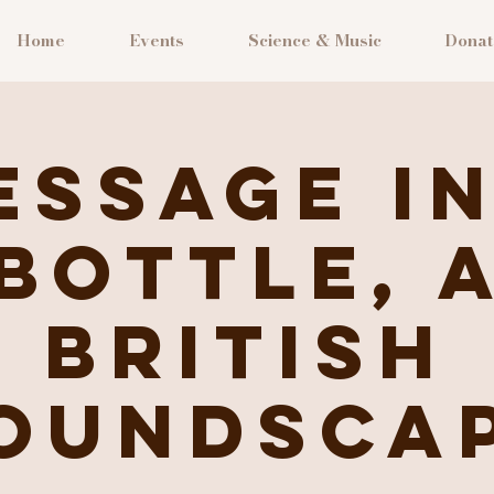
Home
Events
Science & Music
Donat
ESSAGE IN
BOTTLE, 
British
oundsca