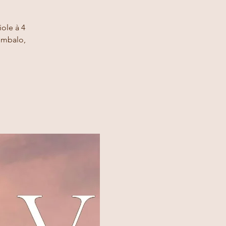
ole à 4
cembalo,