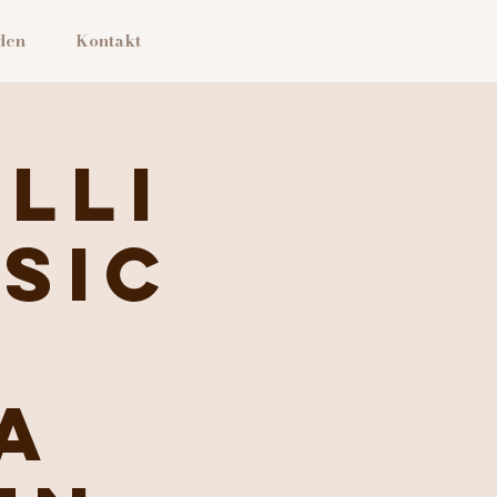
den
Kontakt
lli
sic
a