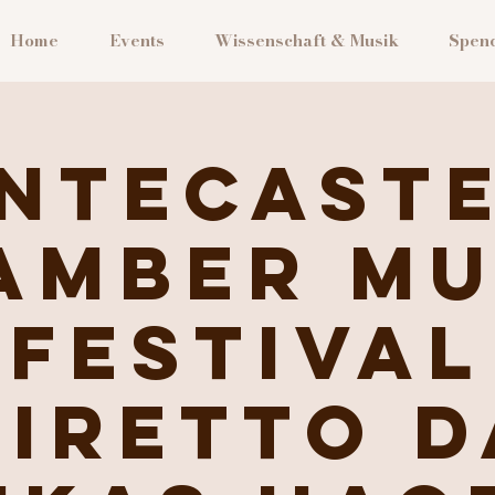
Home
Events
Wissenschaft & Musik
Spen
ntecaste
amber Mu
Festival
diretto d