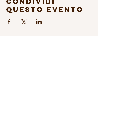
Condividi
questo evento
Abonniere den Newsletter
© 2026 Fondazione Science & Music
Transparenz
Spenden
Privacy & cookie policy