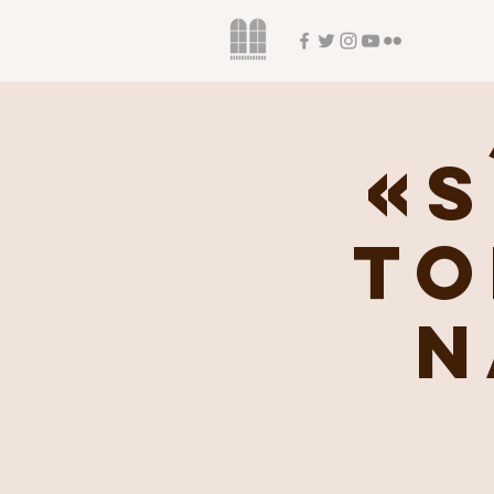
«S
TO
n