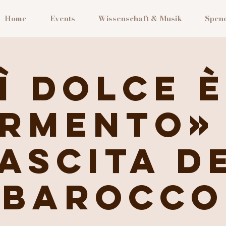
Home
Events
Wissenschaft & Musik
Spen
Ì DOLCE È
RMENTO»
ascita d
Barocco