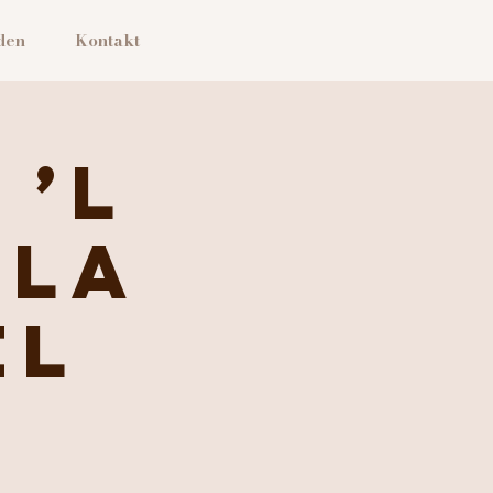
den
Kontakt
 ’L
 La
el