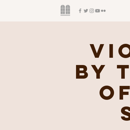
Vi
by 
of