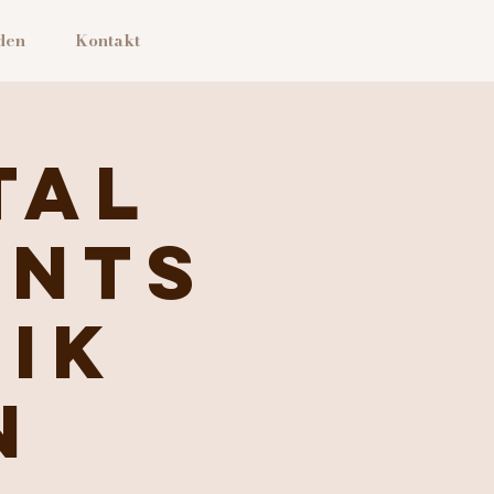
den
Kontakt
tal
ents
rik
n