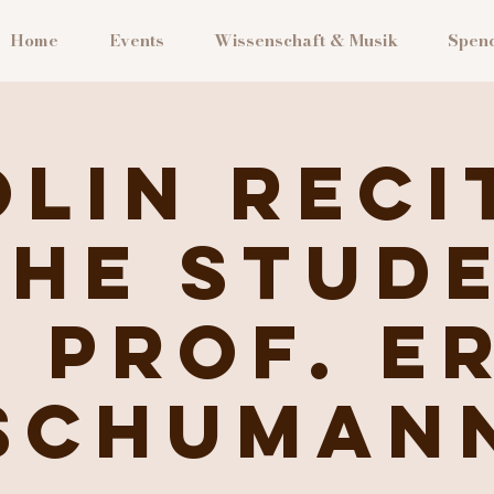
Home
Events
Wissenschaft & Musik
Spen
olin Reci
the Stud
 Prof. E
Schuman