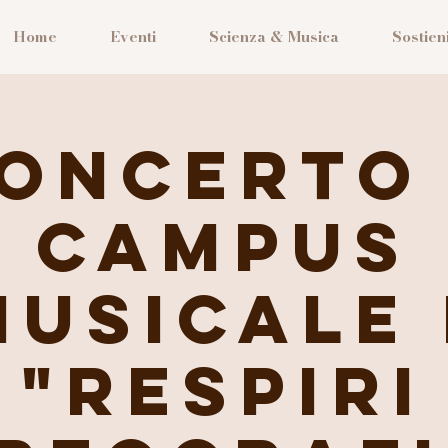
Home
Eventi
Scienza & Musica
Sostieni
Concerto
Campus
Musicale 
"Respiri