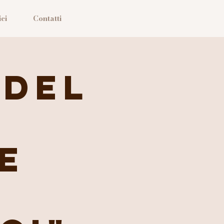
ci
Contatti
 del
e