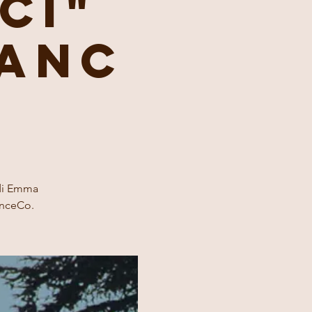
ci"
anc
 di Emma
anceCo.