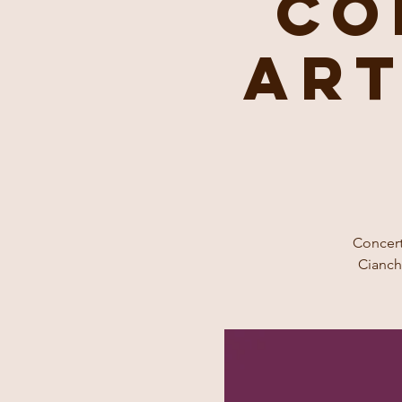
Co
Ar
Concert
Cianch