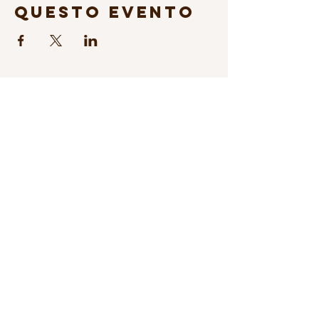
questo evento
Iscriviti alla Newsletter
© 2026 Fondazione Science & Music
Trasparenza
Sostienici
Privacy & cookie policy