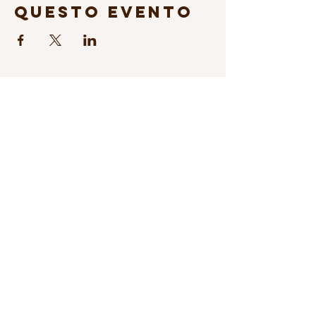
questo evento
Abonniere den Newsletter
© 2026 Fondazione Science & Music
Transparenz
Spenden
Privacy & cookie policy