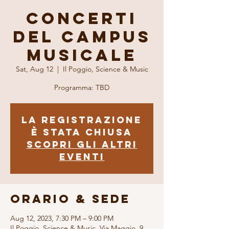
Concerti
del Campus
Musicale
Sat, Aug 12
  |  
Il Poggio, Science & Music
Programma: TBD
La registrazione
è stata chiusa
Scopri gli altri
eventi
Orario & Sede
Aug 12, 2023, 7:30 PM – 9:00 PM
Il Poggio, Science & Music, Via Maggio, 9,