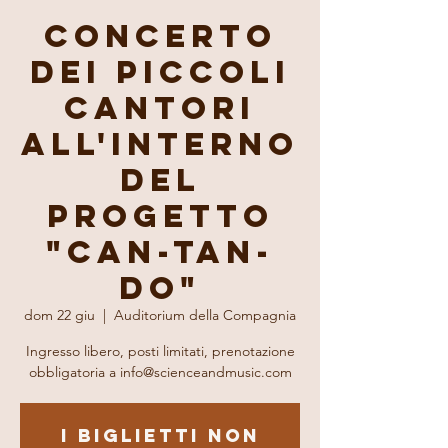
Concerto
dei piccoli
cantori
all'interno
del
progetto
"CAN-TAN-
DO"
dom 22 giu
  |  
Auditorium della Compagnia
Ingresso libero, posti limitati, prenotazione
obbligatoria a info@scienceandmusic.com
I biglietti non