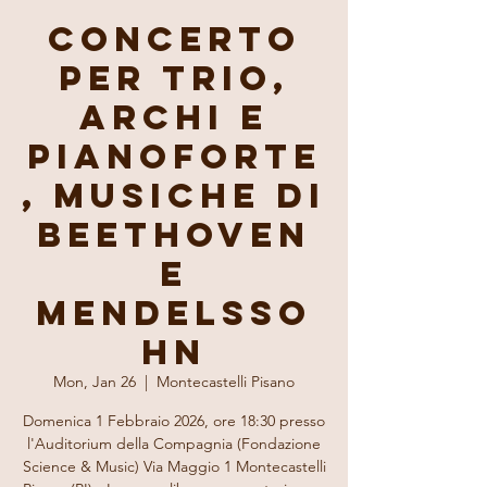
Concerto
per Trio,
Archi e
Pianoforte
, musiche di
Beethoven
e
Mendelsso
hn
Mon, Jan 26
  |  
Montecastelli Pisano
Domenica 1 Febbraio 2026, ore 18:30 presso
l'Auditorium della Compagnia (Fondazione
Science & Music) Via Maggio 1 Montecastelli