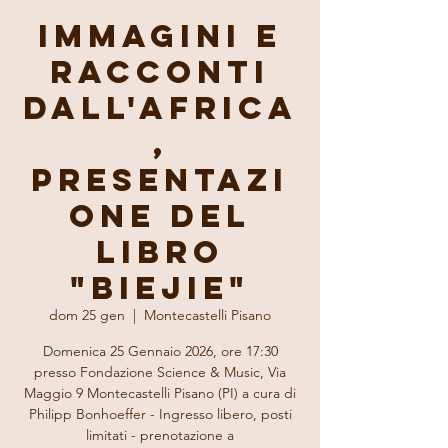
Immagini e
racconti
dall'Africa
,
presentazi
one del
libro
"Biejie"
dom 25 gen
  |  
Montecastelli Pisano
Domenica 25 Gennaio 2026, ore 17:30
presso Fondazione Science & Music, Via
Maggio 9 Montecastelli Pisano (PI) a cura di
Philipp Bonhoeffer - Ingresso libero, posti
limitati - prenotazione a