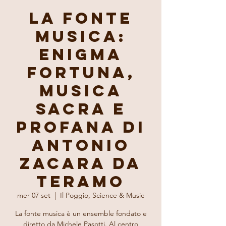
La fonte
musica:
Enigma
Fortuna,
Musica
sacra e
profana di
Antonio
Zacara da
Teramo
mer 07 set
  |  
Il Poggio, Science & Music
La fonte musica è un ensemble fondato e
diretto da Michele Pasotti. Al centro