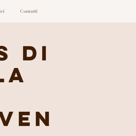
ci
Contatti
s di
la
Iven