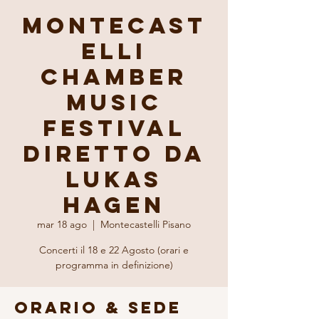
Montecast
elli
Chamber
Music
Festival
diretto da
Lukas
Hagen
mar 18 ago
  |  
Montecastelli Pisano
Concerti il 18 e 22 Agosto (orari e
programma in definizione)
Orario & Sede