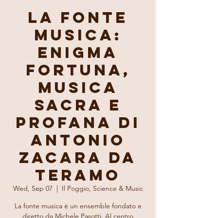
La fonte
musica:
Enigma
Fortuna,
Musica
sacra e
profana di
Antonio
Zacara da
Teramo
Wed, Sep 07
  |  
Il Poggio, Science & Music
La fonte musica è un ensemble fondato e
diretto da Michele Pasotti. Al centro